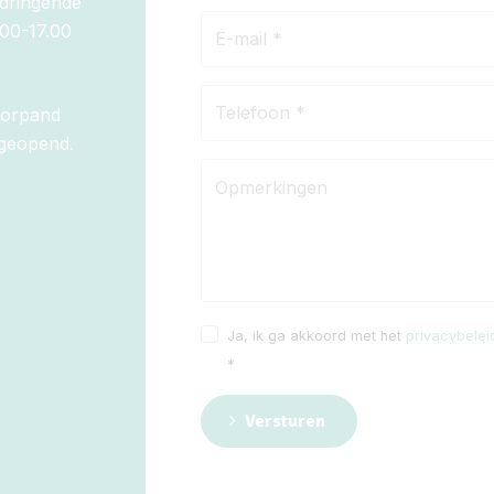
n dringende
00-17.00
toorpand
 geopend.
Ja, ik ga akkoord met het
privacybelei
*
Versturen