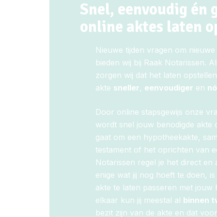
Snel, eenvoudig én
online aktes laten o
Nieuwe tijden vragen om nieuwe 
bieden wij bij Raak Notarissen. A
zorgen wij dat het laten opstelle
akte
sneller
,
eenvoudiger
en
nó
Door online stapsgewijs onze vr
wordt snel jouw benodigde akte o
gaat om een hypotheekakte, sam
testament of het oprichten van e
Notarissen regel je het direct en 
enige wat jij nog hoeft te doen,
akte te laten passeren met jouw h
elkaar kun jij meestal al
binnen 
bezit zijn van de akte en dat voo