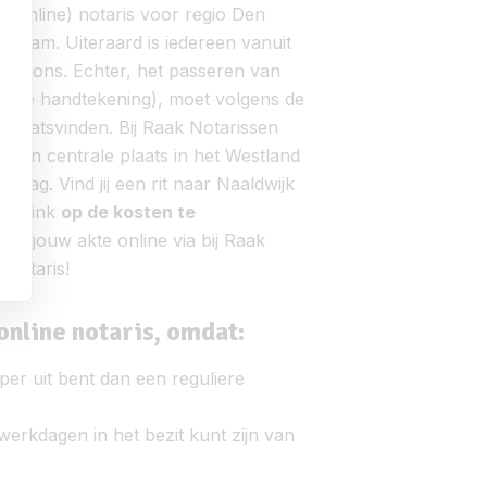
 (online) notaris voor regio Den
erdam. Uiteraard is iedereen vanuit
bij ons. Echter, het passeren van
an de handtekening), moet volgens de
is plaatsvinden.
Bij Raak Notarissen
k, een centrale plaats in het Westland
Haag. Vind jij een rit naar Naaldwijk
m flink
op de kosten te
el jouw akte online via bij Raak
 notaris!
online notaris, omdat:
oper uit bent dan een reguliere
werkdagen in het bezit kunt zijn van