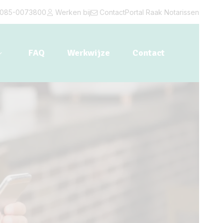
085-0073800
Werken bij
Contact
Portal Raak Notarissen
FAQ
Werkwijze
Contact
Toon submenu voor "Diensten"