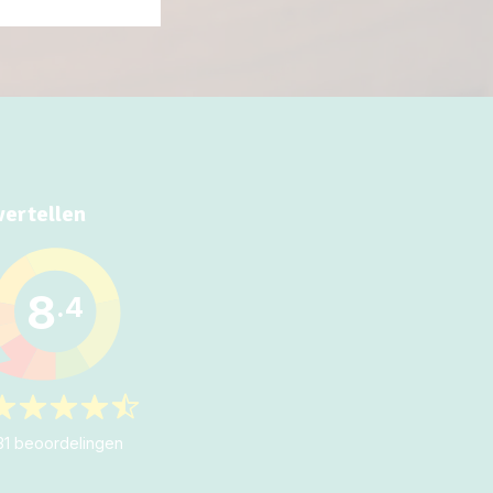
vertellen
8
.4
31 beoordelingen