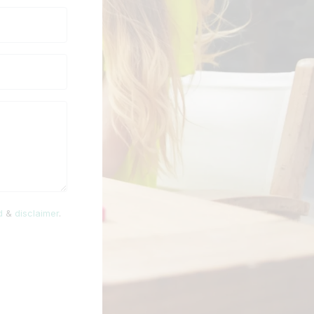
d
&
disclaimer
.