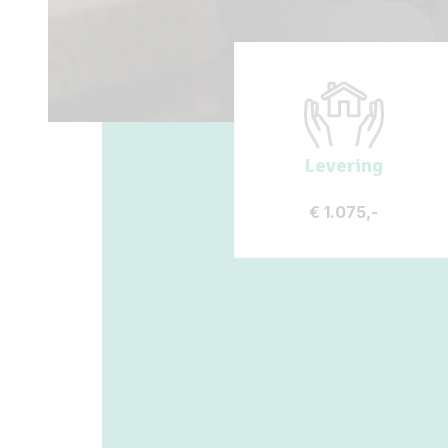
Levering
€
1.075,-