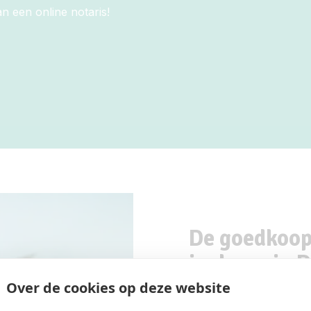
an een online notaris!
De goedkoops
in de regio 
Over de cookies op deze website
Door onze geautomatisee