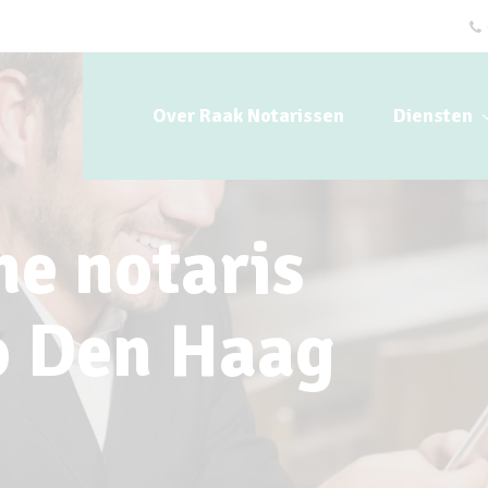
Over Raak Notarissen
Diensten
ne notaris
io Den Haag