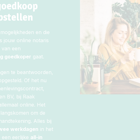
 goedkoop
pstellen
mogelijkheden en die
ls jouw online notaris
n van een
g goedkoper
gaat.
agen te beantwoorden,
pgesteld. Of het nu
enlevingscontract,
en BV, bij Raak
allemaal online. Het
 is langskomen om de
andtekening. Alles bij
twee werkdagen
in het
r een eerlijke
all-in