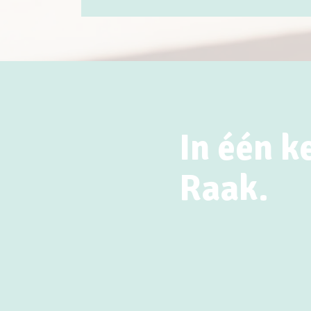
In één k
Raak.