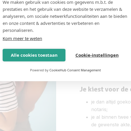
We maken gebruik van cookies om gegevens m.b.t. de
zelfs jouw goedkoopste
prestaties en het gebruik van deze website te verzamelen &
Haag, Westland en Rott
analyseren, om sociale netwerkfunctionaliteiten aan te bieden
heel Nederland welkom 
en onze content & advertenties te verbeteren en
een akte (het zetten v
personaliseren.
wet altijd bij een notar
Kom meer te weten
gebeurt dit in Naaldwij
en in de buurt van Den 
Alle cookies toestaan
Cookie-instellingen
geen enkel probleem o
besparen
?
Maak dan sn
Powered by
CookieHub Consent Management
Notarissen, jouw online
Je kiest voor de 
je dan altijd goek
notaris;
je al binnen twee 
de gewenste akte.